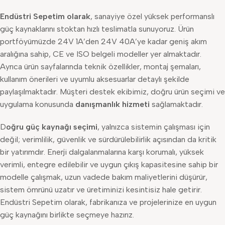
Endüstri Sepetim olarak
, sanayiye özel yüksek performanslı
güç kaynaklarını stoktan hızlı teslimatla sunuyoruz. Ürün
portföyümüzde 24V 1A’den 24V 40A’ye kadar geniş akım
aralığına sahip, CE ve ISO belgeli modeller yer almaktadır.
Ayrıca ürün sayfalarında teknik özellikler, montaj şemaları,
kullanım önerileri ve uyumlu aksesuarlar detaylı şekilde
paylaşılmaktadır. Müşteri destek ekibimiz, doğru ürün seçimi ve
uygulama konusunda
danışmanlık hizmeti
sağlamaktadır.
D
oğru güç kaynağı seçimi
, yalnızca sistemin çalışması için
değil; verimlilik, güvenlik ve sürdürülebilirlik açısından da kritik
bir yatırımdır. Enerji dalgalanmalarına karşı korumalı, yüksek
verimli, entegre edilebilir ve uygun çıkış kapasitesine sahip bir
modelle çalışmak, uzun vadede bakım maliyetlerini düşürür,
sistem ömrünü uzatır ve üretiminizi kesintisiz hale getirir.
Endüstri Sepetim olarak, fabrikanıza ve projelerinize en uygun
güç kaynağını birlikte seçmeye hazırız.