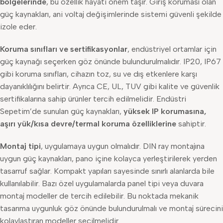
bölgelerinde
, bu özellik hayati önem taşır. Giriş koruması olan
güç kaynakları, ani voltaj değişimlerinde sistemi güvenli şekilde
izole eder.
Koruma sınıfları ve sertifikasyonlar
, endüstriyel ortamlar için
güç kaynağı seçerken göz önünde bulundurulmalıdır. IP20, IP67
gibi koruma sınıfları, cihazın toz, su ve dış etkenlere karşı
dayanıklılığını belirtir. Ayrıca CE, UL, TUV gibi kalite ve güvenlik
sertifikalarına sahip ürünler tercih edilmelidir. Endüstri
Sepetim’de sunulan güç kaynakları,
yüksek IP korumasına,
aşırı yük/kısa devre/termal koruma özelliklerine
sahiptir.
Montaj tipi
, uygulamaya uygun olmalıdır. DIN ray montajına
uygun güç kaynakları, pano içine kolayca yerleştirilerek yerden
tasarruf sağlar. Kompakt yapıları sayesinde sınırlı alanlarda bile
kullanılabilir. Bazı özel uygulamalarda panel tipi veya duvara
montaj modeller de tercih edilebilir. Bu noktada mekanik
tasarıma uygunluk göz önünde bulundurulmalı ve montaj sürecini
kolaylaştıran modeller seçilmelidir.