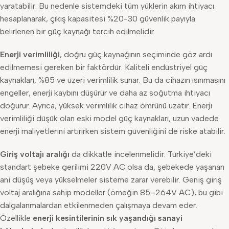
yaratabilir. Bu nedenle sistemdeki tüm yüklerin akım ihtiyacı
hesaplanarak, çıkış kapasitesi %20-30 güvenlik payıyla
belirlenen bir güç kaynağı tercih edilmelidir.
Enerji verimliliği
, doğru güç kaynağının seçiminde göz ardı
edilmemesi gereken bir faktördür. Kaliteli endüstriyel güç
kaynakları, %85 ve üzeri verimlilik sunar. Bu da cihazın ısınmasını
engeller, enerji kaybını düşürür ve daha az soğutma ihtiyacı
doğurur. Ayrıca, yüksek verimlilik cihaz ömrünü uzatır. Enerji
verimliliği düşük olan eski model güç kaynakları, uzun vadede
enerji maliyetlerini artırırken sistem güvenliğini de riske atabilir.
Giriş voltajı aralığı
da dikkatle incelenmelidir. Türkiye’deki
standart şebeke gerilimi 220V AC olsa da, şebekede yaşanan
ani düşüş veya yükselmeler sisteme zarar verebilir. Geniş giriş
voltaj aralığına sahip modeller (örneğin 85–264V AC), bu gibi
dalgalanmalardan etkilenmeden çalışmaya devam eder.
Özellikle
enerji kesintilerinin sık yaşandığı sanayi