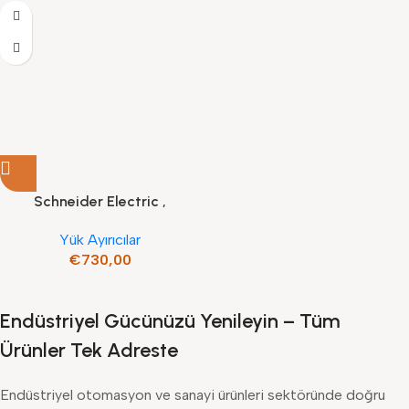
Schneider Electric ,
LV480802 , Sigortalı Yük
Yük Ayırıcılar
Ayırıcı, FuPacT ISFT160, 160
€
730,00
A, DIN NH00, 3 Kutuplu,
Plakaya Montaj, 2,5 – 95
mm² Kablo Konnektörleri
Endüstriyel Gücünüzü Yenileyin – Tüm
Ürünler Tek Adreste
Endüstriyel otomasyon ve sanayi ürünleri sektöründe doğru