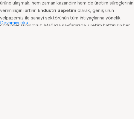
ürüne ulaşmak, hem zaman kazandırır hem de üretim süreçlerinin
verimliliğini artırır.
Endüstri Sepetim
olarak, geniş ürün
yelpazemiz ile sanayi sektörünün tüm ihtiyaçlarına yönelik
Devamını oku
çözümler sunuyoruz. Mağaza sayfamızda, üretim hattınızın her
adımında kullanabileceğiniz ürünler özenle kategorilere ayrılmış
şekilde listelenmiştir. İster küçük bir işletme olun, ister büyük
bir fabrika; ihtiyacınız olan her ürünü tek bir noktada bulmanın
konforunu yaşayın. Ürün kategorilerimiz, kullanıcı deneyimini en
üst düzeye çıkarmak amacıyla detaylı filtreleme seçenekleriyle
donatılmıştır. Böylece, doğru ürüne saniyeler içinde ulaşabilir,
teknik özellikleri karşılaştırabilir ve ihtiyacınıza uygun olanı
kolayca seçebilirsiniz.
Otomasyon Sistemleri
kategorimizde, üretim hattınızın
verimliliğini artıracak PLC ve HMI sistemlerinden servo
motorlara kadar birçok ürün bulunmaktadır. Bu ürünler, sanayi
4.0 altyapısına uyumlu, enerji verimliliği sağlayan ve kullanıcı
dostu arayüzlerle donatılmış seçeneklerden oluşur.
PLC