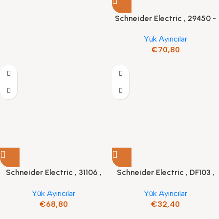
Schneider Electric , 29450 -
yardımcı kontak – 1 AK veya 1
Yük Ayırıcılar
SD veya 1 SDE veya 1 SDV
€
70,80
Schneider Electric , 31106 ,
Schneider Electric , DF103 ,
Kompakt INS250 Yük Ayırıcı
TeSyS sigorta bağlantı kesici
Yük Ayırıcılar
Yük Ayırıcılar
3P 32A – sigorta boyutu 10 x
€
68,80
€
32,40
38 mm