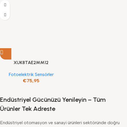
M12
XUK8TAE2MM12
Telemecanique Sensors
Fotoelektrik Sensörler
Fotoelektrik Sensör – Xuk -
€
75,95
Cisim.Yans. -Sn 5M 1Çıkış
Oto Pnp/Npn 1Çıkış 4,20Ma
Endüstriyel Gücünüzü Yenileyin – Tüm
Ürünler Tek Adreste
Endüstriyel otomasyon ve sanayi ürünleri sektöründe doğru