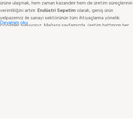
ürüne ulaşmak, hem zaman kazandırır hem de üretim süreçlerinin
verimliliğini artırır.
Endüstri Sepetim
olarak, geniş ürün
yelpazemiz ile sanayi sektörünün tüm ihtiyaçlarına yönelik
Devamını oku
çözümler sunuyoruz. Mağaza sayfamızda, üretim hattınızın her
adımında kullanabileceğiniz ürünler özenle kategorilere ayrılmış
şekilde listelenmiştir. İster küçük bir işletme olun, ister büyük
bir fabrika; ihtiyacınız olan her ürünü tek bir noktada bulmanın
konforunu yaşayın. Ürün kategorilerimiz, kullanıcı deneyimini en
üst düzeye çıkarmak amacıyla detaylı filtreleme seçenekleriyle
donatılmıştır. Böylece, doğru ürüne saniyeler içinde ulaşabilir,
teknik özellikleri karşılaştırabilir ve ihtiyacınıza uygun olanı
kolayca seçebilirsiniz.
Otomasyon Sistemleri
kategorimizde, üretim hattınızın
verimliliğini artıracak PLC ve HMI sistemlerinden servo
motorlara kadar birçok ürün bulunmaktadır. Bu ürünler, sanayi
4.0 altyapısına uyumlu, enerji verimliliği sağlayan ve kullanıcı
dostu arayüzlerle donatılmış seçeneklerden oluşur.
PLC