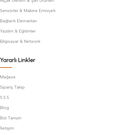
Alçak Gerilim & Şalt Ürünleri
Sensörler & Makine Emniyeti
Bağlantı Elemanları
Yazılım & Eğitimler
Bilgisayar & Network
Yararlı Linkler
Mağaza
Sipariş Takip
S.S.S.
Blog
Bizi Tanıyın
İletişim